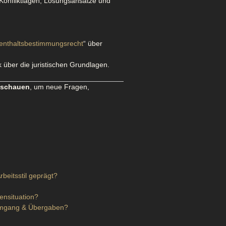
 Konfliktlagen, Lösungsansätze und
enthaltsbestimmungsrecht
“ über
 über die juristischen Grundlagen.
uschauen
, um neue Fragen,
beitsstil geprägt?
ensituation?
r Umgang & Übergaben?