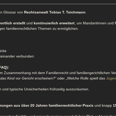
en Glossar von
Rechtsanwalt Tobias T. Teichmann
.
rtlich erstellt
und
kontinuierlich erweitert
, um Mandantinnen und M
gen familienrechtlichen Themen zu ermöglichen.
icke
iteinander verbunden:
FAQ):
 Zusammenhang mit dem Familienrecht und familiengerichtlichen Ver
das Kind vor Gericht erscheinen?“
oder
„Welche Rolle spielt das
Juge
en und typische Unsicherheiten frühzeitig auszuräumen.
rungen aus über 20 Jahren familienrechtlicher Praxis
und knapp
1