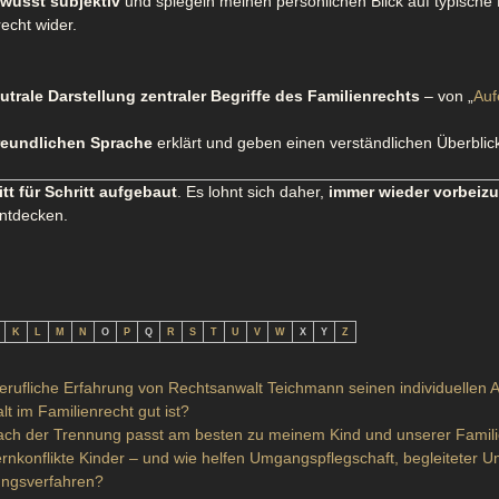
wusst subjektiv
und spiegeln meinen persönlichen Blick auf typische
echt wider.
trale Darstellung zentraler Begriffe des Familienrechts
– von „
Auf
eundlichen Sprache
erklärt und geben einen verständlichen Überblick
itt für Schritt aufgebaut
. Es lohnt sich daher,
immer wieder vorbeiz
entdecken.
K
L
M
N
O
P
Q
R
S
T
U
V
W
X
Y
Z
erufliche Erfahrung von Rechtsanwalt Teichmann seinen individuellen Ar
t im Familienrecht gut ist?
ch der Trennung passt am besten zu meinem Kind und unserer Famili
lternkonflikte Kinder – und wie helfen Umgangspflegschaft, begleitete
ungsverfahren?