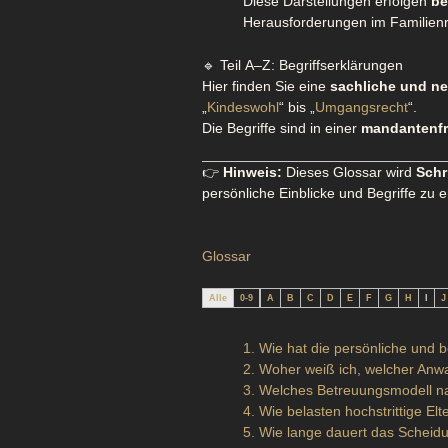
Diese Darstellungen erfolgen
be
Herausforderungen im Familienr
🔹 Teil A–Z: Begriffserklärungen
Hier finden Sie eine
sachliche und neu
„
Kindeswohl
“ bis „
Umgangsrecht
“.
Die Begriffe sind in einer
mandantenfr
👉
Hinweis:
Dieses Glossar wird
Schr
persönliche Einblicke und Begriffe zu 
Glossar
Alle
0-9
A
B
C
D
E
F
G
H
I
J
1. Wie hat die persönliche und b
2. Woher weiß ich, welcher Anwal
3. Welches Betreuungsmodell na
4. Wie belasten hochstrittige E
5. Wie lange dauert das Scheid