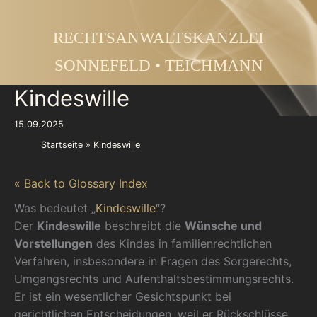
Zum
Inhalt
RECHTSANWALTSKANZLEI
springen
SONNEFELD • TEICHMANN
Kindeswille
15.09.2025
Startseite
Kindeswille
« Back to Glossary Index
Was bedeutet „
Kindeswille
“?
Der
Kindeswille
beschreibt die
Wünsche und
Vorstellungen
des Kindes in familienrechtlichen
Verfahren, insbesondere in Fragen des Sorgerechts,
Umgangsrechts und Aufenthaltsbestimmungsrechts.
Er ist ein wesentlicher Gesichtspunkt bei
gerichtlichen Entscheidungen, weil er Rückschlüsse