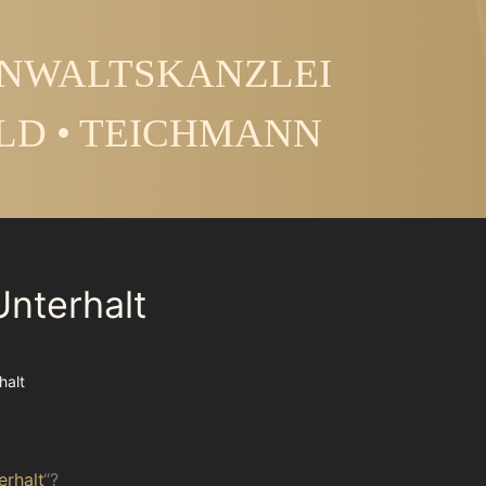
NWALTSKANZLEI
LD • TEICHMANN
nterhalt
halt
erhalt
“?