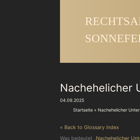
Zum
Inhalt
RECHTSA
springen
SONNEFE
Nachehelicher U
04.09.2025
Startseite
Nachehelicher Unter
« Back to Glossary Index
Was bedeutet „
Nachehelicher Unt