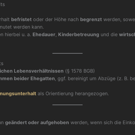
ts
rhalt
befristet
oder der Höhe nach
begrenzt
werden, sowe
emutet werden kann.
n hierbei u. a.
Ehedauer
,
Kinderbetreuung
und die
wirtsc
ts
ichen Lebensverhältnissen
(§ 1578 BGB)
mmen beider Ehegatten
, ggf. bereinigt um Abzüge (z. B.
nungsunterhalt
als Orientierung herangezogen.
ann
geändert oder aufgehoben
werden, wenn sich die Eink