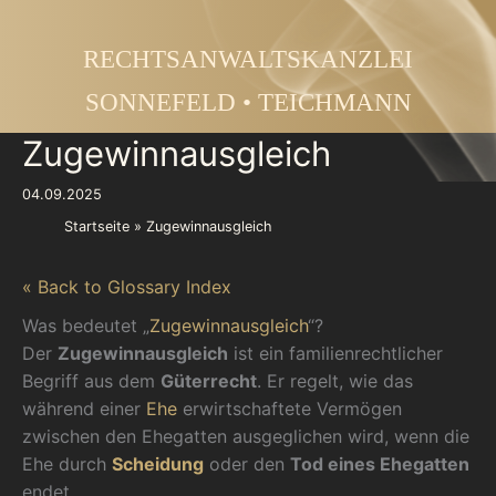
Zum
Inhalt
RECHTSANWALTSKANZLEI
springen
SONNEFELD • TEICHMANN
Zugewinnausgleich
04.09.2025
Startseite
Zugewinnausgleich
« Back to Glossary Index
Was bedeutet „
Zugewinnausgleich
“?
Der
Zugewinnausgleich
ist ein familienrechtlicher
Begriff aus dem
Güterrecht
. Er regelt, wie das
während einer
Ehe
erwirtschaftete Vermögen
zwischen den Ehegatten ausgeglichen wird, wenn die
Ehe durch
Scheidung
oder den
Tod eines Ehegatten
endet.