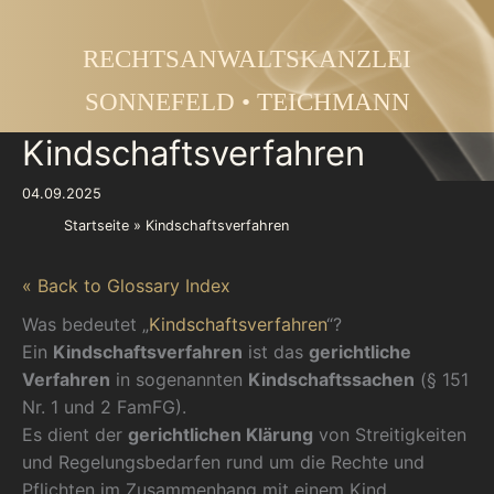
Zum
Inhalt
RECHTSANWALTSKANZLEI
springen
SONNEFELD • TEICHMANN
Kindschaftsverfahren
04.09.2025
Startseite
Kindschaftsverfahren
« Back to Glossary Index
Was bedeutet „
Kindschaftsverfahren
“?
Ein
Kindschaftsverfahren
ist das
gerichtliche
Verfahren
in sogenannten
Kindschaftssachen
(§ 151
Nr. 1 und 2 FamFG).
Es dient der
gerichtlichen Klärung
von Streitigkeiten
und Regelungsbedarfen rund um die Rechte und
Pflichten im Zusammenhang mit einem Kind.