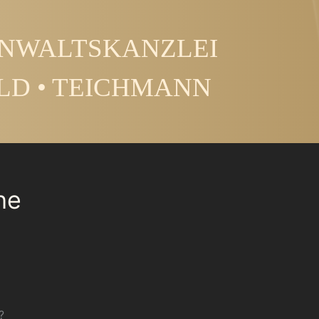
NWALTSKANZLEI
LD • TEICHMANN
he
?