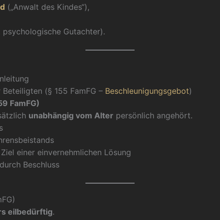
nd
(„Anwalt des Kindes“),
. psychologische Gutachter).
nleitung
r Beteiligten (§ 155 FamFG –
Beschleunigungsgebot
)
159 FamFG)
sätzlich
unabhängig vom Alter
persönlich angehört.
s
ahrensbeistands
Ziel einer einvernehmlichen Lösung
 durch Beschluss
mFG)
s eilbedürftig
.