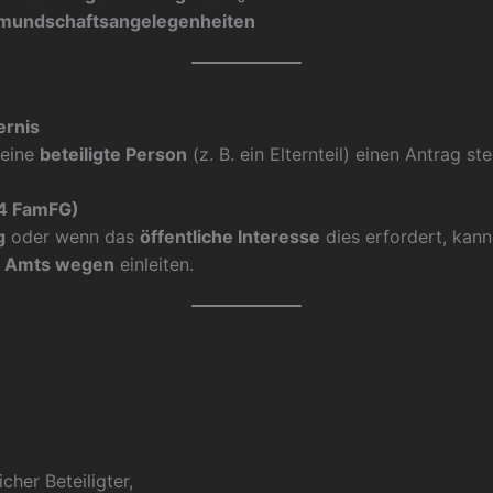
mundschaftsangelegenheiten
ernis
 eine
beteiligte Person
(z. B. ein Elternteil) einen Antrag st
4 FamFG)
g
oder wenn das
öffentliche Interesse
dies erfordert, kann
 Amts wegen
einleiten.
cher Beteiligter,