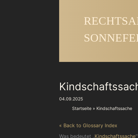
Zum
Inhalt
RECHTSA
springen
SONNEFE
Kindschaftssac
04.09.2025
Startseite
Kindschaftssache
« Back to Glossary Index
Was bedeutet „
Kindschaftssache
“