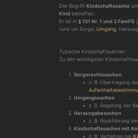
Der Begriff
Kindschaftssache
umf
Kind
betreffen.
Er ist in
§ 151 Nr. 1 und 2 FamFG
g
rund um Sorge,
Umgang
, Heraus
Typische Kindschaftssachen
Zu den wichtigsten Kindschaftss
Sorgerechtssachen
z. B. Übertragung de
Aufenthaltsbestimmu
Umgangssachen
z. B. Regelung der B
Herausgabesachen
z. B. Rückführung de
Kindschaftssachen mit A
z. B. Verfahren bei
K