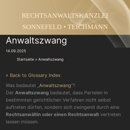
Zum
Inhalt
RECHTSANWALTSKANZLEI
springen
SONNEFELD • TEICHMANN
Anwaltszwang
14.09.2025
Startseite
Anwaltszwang
« Back to Glossary Index
Was bedeutet „
Anwaltszwang
“?
Der
Anwaltszwang
bedeutet, dass Parteien in
bestimmten gerichtlichen Verfahren nicht selbst
auftreten dürfen, sondern sich zwingend durch eine
Rechtsanwältin oder einen Rechtsanwalt
vertreten
lassen müssen.