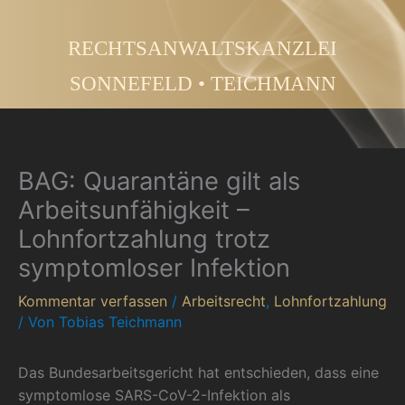
Zum
Inhalt
RECHTSANWALTSKANZLEI
springen
SONNEFELD • TEICHMANN
BAG: Quarantäne gilt als
Arbeitsunfähigkeit –
Lohnfortzahlung trotz
symptomloser Infektion
Kommentar verfassen
/
Arbeitsrecht
,
Lohnfortzahlung
/ Von
Tobias Teichmann
Das Bundesarbeitsgericht hat entschieden, dass eine
symptomlose SARS-CoV-2-Infektion als