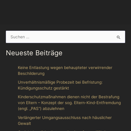
S
u
Neueste Beiträge
c
h
Keine Entlastung wegen behaupteter verwirrender
e
Beschilderung
n
Unverhältnismäßige Probezeit bei Befristung:
n
Kündigungsschutz gestärkt
a
Kinderschutzmaßnahmen dienen nicht der Bestrafung
c
von Eltern – Konzept der sog. Eltern-Kind-Entfremdung
(engl. „PAS“) abzulehnen
h
:
Verlängerter Umgangsausschluss nach häuslicher
Gewalt