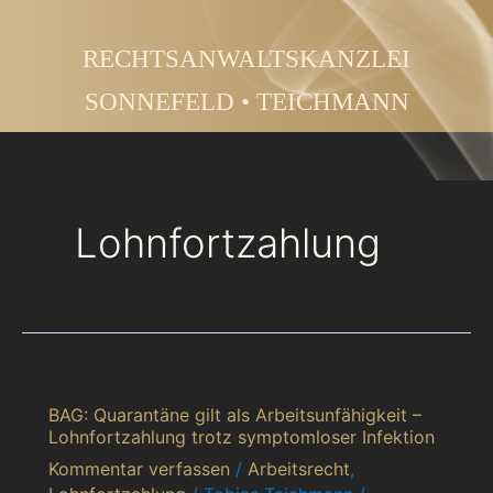
Zum
Inhalt
RECHTSANWALTSKANZLEI
springen
SONNEFELD • TEICHMANN
Lohnfortzahlung
BAG: Quarantäne gilt als Arbeitsunfähigkeit –
BAG:
Lohnfortzahlung trotz symptomloser Infektion
Quarantäne
Kommentar verfassen
/
Arbeitsrecht
,
gilt