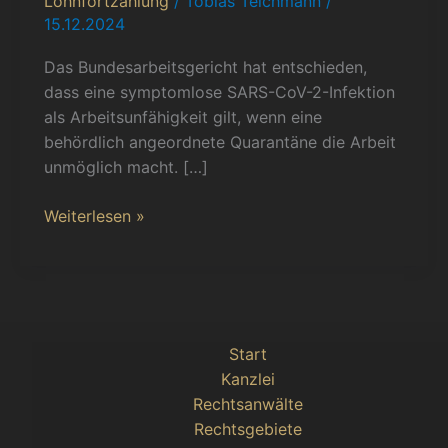
Lohnfortzahlung
/
Tobias Teichmann
/
als
15.12.2024
Arbeitsunfähigkeit
–
Das Bundesarbeitsgericht hat entschieden,
Lohnfortzahlung
dass eine symptomlose SARS-CoV-2-Infektion
trotz
als Arbeitsunfähigkeit gilt, wenn eine
symptomloser
behördlich angeordnete Quarantäne die Arbeit
Infektion
unmöglich macht. […]
Weiterlesen »
Start
Kanzlei
Rechtsanwälte
Rechtsgebiete