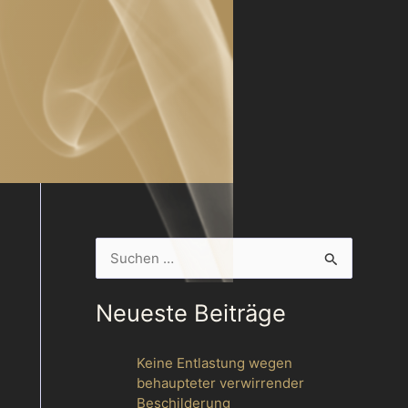
S
u
Neueste Beiträge
c
h
Keine Entlastung wegen
e
behaupteter verwirrender
n
Beschilderung