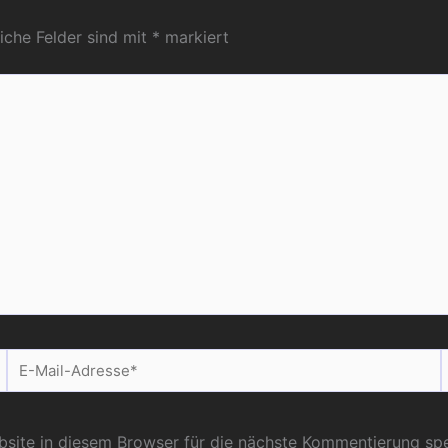
liche Felder sind mit
*
markiert
E-
Mail-
Adresse*
ite in diesem Browser für die nächste Kommentierung spe