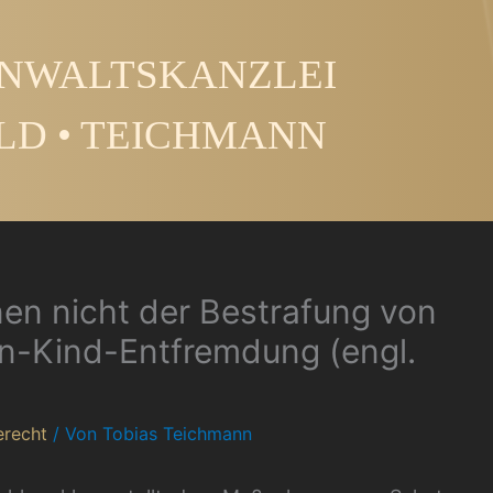
NWALTSKANZLEI
LD • TEICHMANN
n nicht der Bestrafung von
ern-Kind-Entfremdung (engl.
erecht
/ Von
Tobias Teichmann