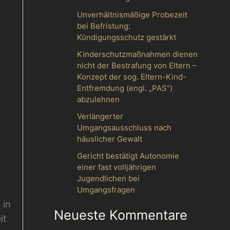
n
n
Unverhältnismäßige Probezeit
a
bei Befristung:
Kündigungsschutz gestärkt
c
Kinderschutzmaßnahmen dienen
h
nicht der Bestrafung von Eltern –
:
Konzept der sog. Eltern-Kind-
Entfremdung (engl. „PAS“)
abzulehnen
Verlängerter
Umgangsausschluss nach
häuslicher Gewalt
Gericht bestätigt Autonomie
einer fast volljährigen
Jugendlichen bei
Umgangsfragen
 in
Neueste Kommentare
it