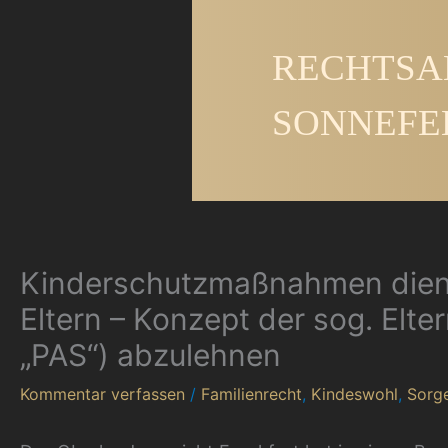
Zum
Inhalt
RECHTSA
springen
SONNEFE
Kinderschutzmaßnahmen diene
Eltern – Konzept der sog. Elt
„PAS“) abzulehnen
Kommentar verfassen
/
Familienrecht
,
Kindeswohl
,
Sorg