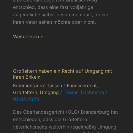
volljährigen
entschied, dass eine fast volljährige
Jugendlichen
Jugendliche selbst bestimmen darf, ob sie
bei
ihren Vater sehen möchte oder nicht.
Umgangsfragen
Weiterlesen »
Großeltern haben ein Recht auf Umgang mit
Großeltern
ihren Enkeln
haben
Kommentar verfassen
/
Familienrecht
,
ein
Großeltern
,
Umgang
/
Tobias Teichmann
/
Recht
02.02.2025
auf
Umgang
Das Oberlandesgericht (OLG) Brandenburg hat
mit
entschieden, dass die Großeltern
ihren
väterlicherseits weiterhin regelmäßig Umgang
Enkeln