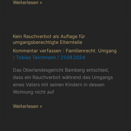
Weiterlesen »
Kein Rauchverbot als Auflage für
Kein
umgangsberechtigte Elternteile
Rauchverbot
Kommentar verfassen
/
Familienrecht
,
Umgang
als
/
Tobias Teichmann
/
21.09.2024
Auflage
für
Das Oberlandesgericht Bamberg entschied,
umgangsberechtigte
dass ein Rauchverbot während des Umgangs
Elternteile
eines Vaters mit seinen Kindern in dessen
Wohnung nicht auf
Weiterlesen »