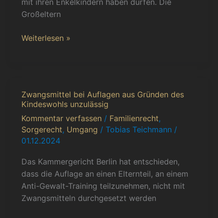
mit ihren Enkelkindern haben dürfen. Die
Großeltern
Weiterlesen »
Zwangsmittel bei Auflagen aus Gründen des
Zwangsmittel
Kindeswohls unzulässig
bei
Kommentar verfassen
/
Familienrecht
,
Auflagen
Sorgerecht
,
Umgang
/
Tobias Teichmann
/
aus
01.12.2024
Gründen
des
Das Kammergericht Berlin hat entschieden,
Kindeswohls
dass die Auflage an einen Elternteil, an einem
unzulässig
Anti-Gewalt-Training teilzunehmen, nicht mit
Zwangsmitteln durchgesetzt werden