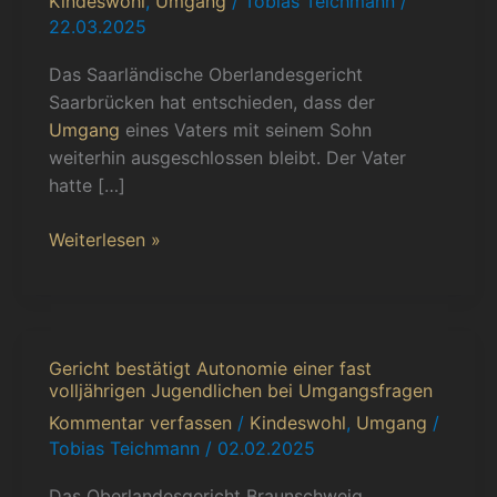
Kindeswohl
,
Umgang
/
Tobias Teichmann
/
häuslicher
22.03.2025
Gewalt
Das Saarländische Oberlandesgericht
Saarbrücken hat entschieden, dass der
Umgang
eines Vaters mit seinem Sohn
weiterhin ausgeschlossen bleibt. Der Vater
hatte […]
Weiterlesen »
Gericht bestätigt Autonomie einer fast
Gericht
volljährigen Jugendlichen bei Umgangsfragen
bestätigt
Kommentar verfassen
/
Kindeswohl
,
Umgang
/
Autonomie
Tobias Teichmann
/
02.02.2025
einer
fast
Das Oberlandesgericht Braunschweig