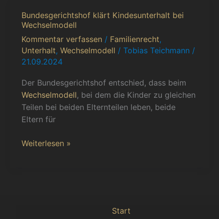
Bundesgerichtshof klärt Kindesunterhalt bei
Bundesgerichtshof
Wechselmodell
klärt
Kommentar verfassen
/
Familienrecht
,
Kindesunterhalt
Unterhalt
,
Wechselmodell
/
Tobias Teichmann
/
bei
21.09.2024
Wechselmodell
Der Bundesgerichtshof entschied, dass beim
Wechselmodell
, bei dem die Kinder zu gleichen
Teilen bei beiden Elternteilen leben, beide
Eltern für
Weiterlesen »
Start