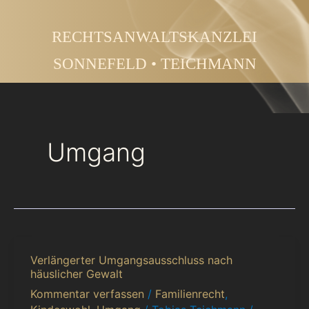
Zum
Inhalt
RECHTSANWALTSKANZLEI
springen
SONNEFELD • TEICHMANN
Umgang
Verlängerter Umgangsausschluss nach
Verlängerter
häuslicher Gewalt
Umgangsausschluss
Kommentar verfassen
/
Familienrecht
,
nach