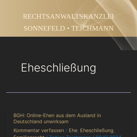
Zum
Inhalt
RECHTSANWALTSKANZLEI
springen
SONNEFELD • TEICHMANN
Eheschließung
BGH: Online-Ehen aus dem Ausland in
BGH:
Deutschland unwirksam
Online-
Kommentar verfassen
/
Ehe
,
Eheschließung
,
Ehen