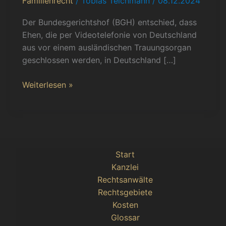
Familienrecht
/
Tobias Teichmann
/
08.12.2024
aus
dem
Der Bundesgerichtshof (BGH) entschied, dass
Ausland
Ehen, die per Videotelefonie von Deutschland
in
aus vor einem ausländischen Trauungsorgan
Deutschland
geschlossen werden, in Deutschland […]
unwirksam
Weiterlesen »
Start
Kanzlei
Rechtsanwälte
Rechtsgebiete
Kosten
Glossar