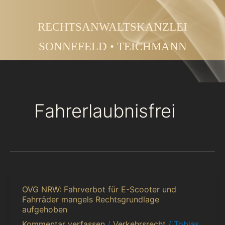
Zum
Inhalt
RECHTSANWALTSKANZLEI
springen
SONNEFELD • TEICHMANN
Fahrerlaubnisfrei
OVG NRW: Fahrverbot für E-Scooter und
OVG
Fahrräder mangels Rechtsgrundlage
NRW:
aufgehoben
Fahrverbot
Kommentar verfassen
/
Verkehrsrecht
/
Tobias