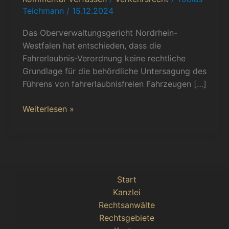
für
Teichmann
/
15.12.2024
E-
Scooter
Das Oberverwaltungsgericht Nordrhein-
und
Westfalen hat entschieden, dass die
Fahrräder
Fahrerlaubnis-Verordnung keine rechtliche
mangels
Grundlage für die behördliche Untersagung des
Rechtsgrundlage
Führens von fahrerlaubnisfreien Fahrzeugen […]
aufgehoben
Weiterlesen »
Start
Kanzlei
Rechtsanwälte
Rechtsgebiete