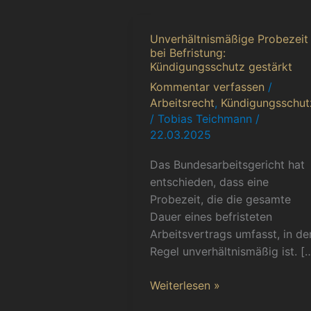
Unverhältnismäßige Probezeit
Unverhältnismäßige
bei Befristung:
Probezeit
Kündigungsschutz gestärkt
bei
Kommentar verfassen
/
Befristung:
Arbeitsrecht
,
Kündigungsschut
Kündigungsschutz
/
Tobias Teichmann
/
gestärkt
22.03.2025
Das Bundesarbeitsgericht hat
entschieden, dass eine
Probezeit, die die gesamte
Dauer eines befristeten
Arbeitsvertrags umfasst, in de
Regel unverhältnismäßig ist. [
Weiterlesen »