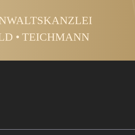
NWALTSKANZLEI
LD • TEICHMANN