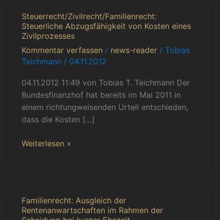
Steuerrecht/Zivilrecht/Familienrecht:
Steuerrecht/Zivilrecht/Familienrecht:
Steuerliche Abzugsfähigkeit von Kosten eines
Steuerliche
Zivilprozesses
Abzugsfähigkeit
Kommentar verfassen
/
news-reader
/
Tobias
von
Teichmann
/
04.11.2012
Kosten
eines
04.11.2012 11:49 von Tobias T. Teichmann Der
Zivilprozesses
Bundesfinanzhof hat bereits im Mai 2011 in
einem richtungweisenden Urteil entschieden,
dass die Kosten […]
Weiterlesen »
Familienrecht: Ausgleich der
Familienrecht:
Rentenanwartschaften im Rahmen der
Ausgleich
Scheidung bei kurzer Ehezeit