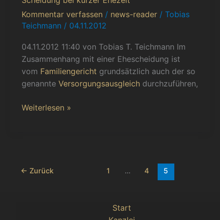
der
Kommentar verfassen
/
news-reader
/
Tobias
Rentenanwartschaften
Teichmann
/
04.11.2012
im
Rahmen
04.11.2012 11:40 von Tobias T. Teichmann Im
der
Zusammenhang mit einer Ehescheidung ist
Scheidung
vom
Familiengericht
grundsätzlich auch der so
bei
genannte
Versorgungsausgleich
durchzuführen,
kurzer
Ehezeit
Weiterlesen »
←
Zurück
1
…
4
5
Start