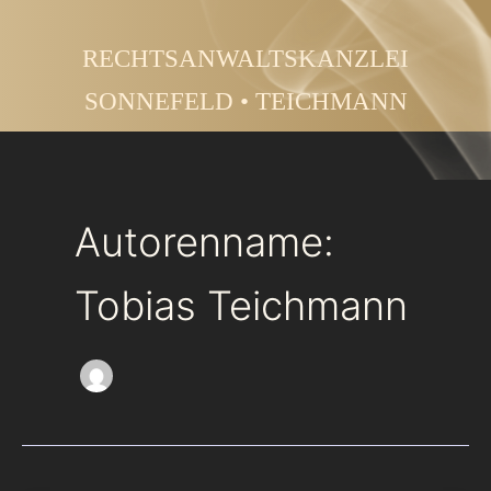
Zum
Inhalt
RECHTSANWALTSKANZLEI
springen
SONNEFELD • TEICHMANN
Autorenname:
Tobias Teichmann